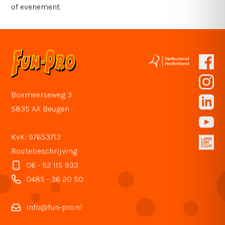
of evenement.
Boxmeerseweg 3
5835 AA Beugen
KvK: 97653713
Routebeschrijving
06 - 52 115 933
0485 - 36 20 50
info@fun-pro.nl