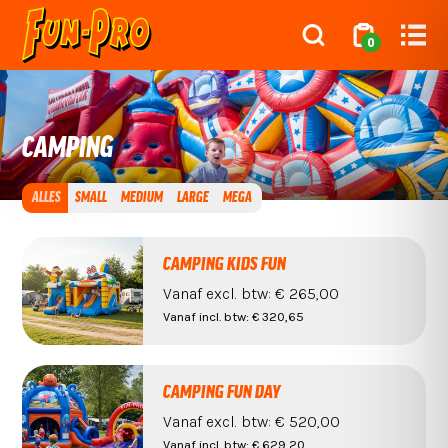
0
CAMPING
ALLES
SMALL
MEDIUM
LARGE
MEGA
CAMPING KIDS FUN
Vanaf
excl. btw:
€ 265,00
Vanaf
incl. btw:
€ 320,65
CAMPING FUN DAY
Vanaf
excl. btw:
€ 520,00
Vanaf
incl. btw:
€ 629,20