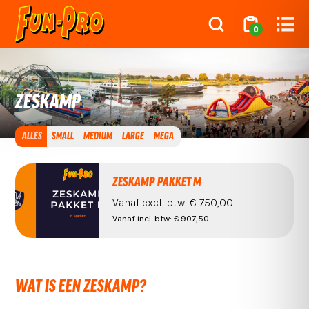
0
ZESKAMP
ALLES
SMALL
MEDIUM
LARGE
MEGA
ZESKAMP PAKKET M
Vanaf
excl. btw:
€ 750,00
Vanaf
incl. btw:
€ 907,50
WAT IS EEN ZESKAMP?