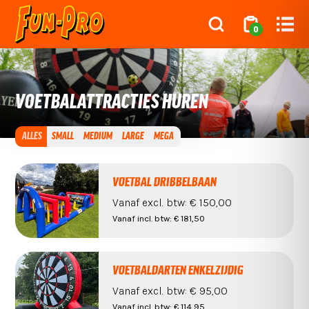
0
VOETBALATTRACTIES HUREN
ALLES
SMALL
MEDIUM
LARGE
MEGA
VOETBAL DRIBBELBAAN
Vanaf
excl. btw:
€ 150,00
Vanaf
incl. btw:
€ 181,50
VOETBALDARTEN ENKELZIJDIG
Vanaf
excl. btw:
€ 95,00
Vanaf
incl. btw:
€ 114,95