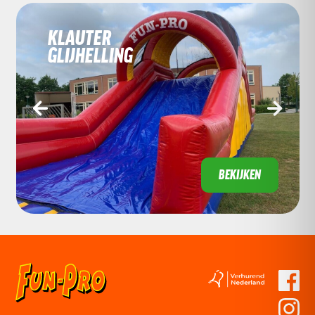
KLAUTER
GLIJHELLING
‹
›
BEKIJKEN