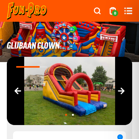
0
GLIJBAAN CLOWN
‹
›
i