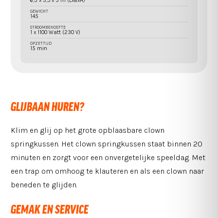
6,5 x 3,5 x 5 m (LxBxH)
GEWICHT
145
STROOMBEHOEFTE
1 x 1100 Watt (230 V)
OPZETTIJD
15 min
GLIJBAAN HUREN?
Klim en glij op het grote opblaasbare clown
springkussen. Het clown springkussen staat binnen 20
minuten en zorgt voor een onvergetelijke speeldag. Met
een trap om omhoog te klauteren en als een clown naar
beneden te glijden.
GEMAK EN SERVICE